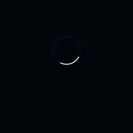
Zilap Afro
$
40
–
$
590
Seleccionar Opciones